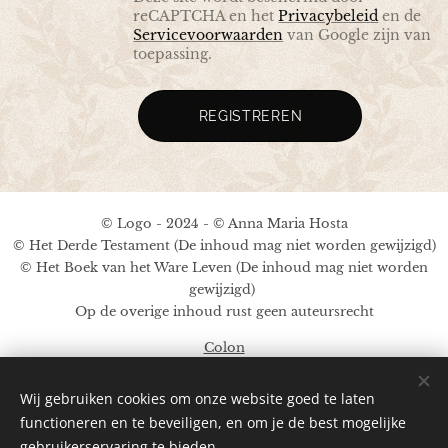
reCAPTCHA en het
Privacybeleid
en de
Servicevoorwaarden
van Google zijn van
toepassing.
REGISTREREN
© Logo - 2024 - © Anna Maria Hosta
© Het Derde Testament (De inhoud mag niet worden gewijzigd)
© Het Boek van het Ware Leven (De inhoud mag niet worden
gewijzigd)
Op de overige inhoud rust geen auteursrecht
Colon
Afbeeldingen ter beschikking gesteld door
Pexels
;
Pinterest
;
Wij gebruiken cookies om onze website goed te laten
A.M.Hosta
functioneren en te beveiligen, en om je de best mogelijke
Aangedreven door
Webnode
gebruikerservaring te bieden.