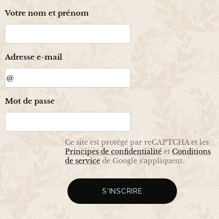
Votre nom et prénom
Adresse e-mail
Mot de passe
Ce site est protégé par reCAPTCHA et les
Principes de confidentialité
et
Conditions
de service
de Google s'appliquent.
S'INSCRIRE