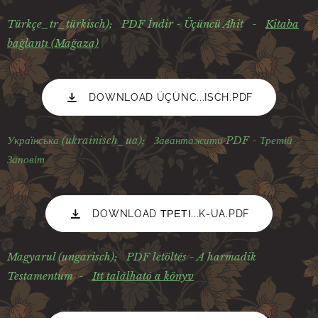
Türkçe_tr_türkisch);
PDF İndir - Üçüncü Ahit -
Kitaba
bağlantı (Mağaza)
DOWNLOAD ÜÇÜNC...ISCH.PDF
Українська (ukrainisch_ua);
Завантажити PDF - Третій
Заповіт
DOWNLOAD ТРЕТІ...K-UA.PDF
Magyarul (ungarisch);
PDF letöltés - A harmadik
Testamentum -
Itt található a könyv