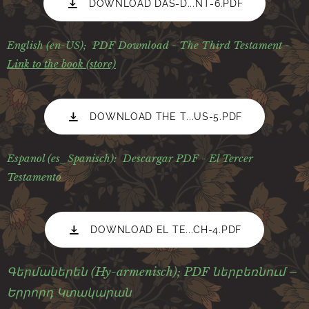
DOWNLOAD DAS-D...NT-6.PDF
English (en-US); PDF Download - The Third Testament -
Link to the book (store)
DOWNLOAD THE T...US-5.PDF
Espanol (es_Spanisch): Descargar PDF - El Tercer
Testamento
DOWNLOAD EL TE...CH-4.PDF
Գերմաներեն (Hy-armenisch); PDF ներբեռնում –
Երրորդ Կտակարան