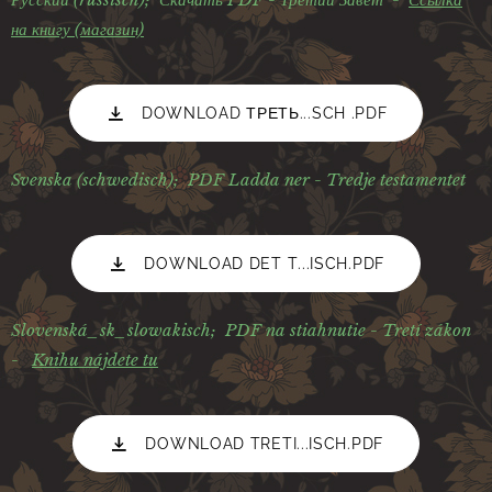
на книгу (магазин)
DOWNLOAD ТРЕТЬ...SCH .PDF
Svenska (schwedisch);
PDF Ladda ner - Tredje testamentet
DOWNLOAD DET T...ISCH.PDF
Slovenská_sk_
slowakisch;
PDF na stiahnutie - Tretí zákon
-
Knihu nájdete tu
DOWNLOAD TRETI...ISCH.PDF