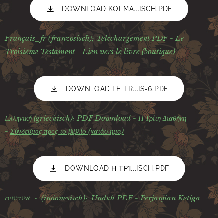
DOWNLOAD KOLMA...ISCH.PDF
Français_fr (französisch);
Téléchargement PDF - Le
Troisième Testament -
Lien vers le livre (boutique)
DOWNLOAD LE TR...IS-6.PDF
Ελληνική (griechisch);
PDF Download - Η Τρίτη Διαθήκη
-
Σύνδεσμος προς το βιβλίο (κατάστημα)
DOWNLOAD Η ΤΡΊ...ISCH.PDF
אינדונזית -
(indonesisch);
Unduh PDF - Perjanjian Ketiga