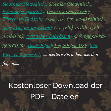
Slovenská
(Slowakisch)
;
Slovaška (Slowenisch)
;
Español (es-spanisch)
;
Česká (cs-tschechisch)
;
Türkçe_tr-Türkisch)
;
Українська (uk_ua-ukrainisch)
;
العهد الثالث (بالعربية)
Magyarul (hu-ungarisch)
;
arabisch)
;
עברית-he- hebräisch
;
ქართული-ka-
georgisch
;
Deutsch (de
);
English (en-US)
;
tiếng
.... weitere Sprachen werden
Việt_vietnamesisch
folgen.....
Kostenloser Download der
PDF - Dateien