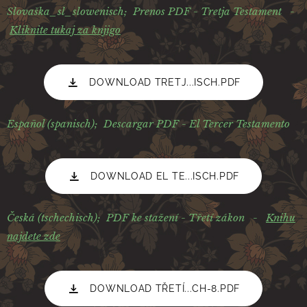
Slovaška_sl_slowenisch; Prenos PDF - Tretja Testament -
Kliknite tukaj za knjigo
DOWNLOAD TRETJ...ISCH.PDF
Español (spanisch); Descargar PDF - El Tercer Testamento
DOWNLOAD EL TE...ISCH.PDF
Česká (tschechisch);
PDF ke stažení - Třetí zákon -
Knihu
najdete zde
DOWNLOAD TŘETÍ...CH-8.PDF