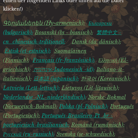
einen der folgenden Links oder unten auf die Datei
klicken!)
Գերմաներեն (Hy-armenisch);
Български
(bulgarisch)
;
Bosans
ki (bs - bosnisch)
;
繁體中文 -
cn_chinesisch-trditionell
;
Dansk (da-dänisch)
;
Estisk (et-estnisch)
;
Suomalainen
(Finnisch)
;
Français (fr-französisch)
;
Ελληνική (El-
griechisch
);
אינדונזית-
Indonesisch -id
);
I
taliano-it-
italienisch
);
日本語 (japanisch)
;
한국어 (Koreanisch);
Latviešu (Lett-lettisch
);
Lietuvos (Lit-litauisch
);
Nederlandse -NL-niederländisch
);
Norske-Bokmal
(Norwegisch-Bokmal)
;
Polska (pl-Polnisch
);
Português
(Portugiesisch);
Português-Brasileiro-Pt_br -
portugiesisch-brasilianisch;
R
omână (rumänisch);
Русский (ru-russisch)
;
Svenska (se-schwedisch)
;