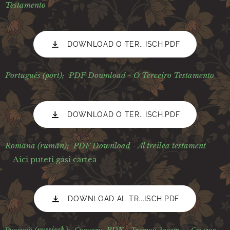
Testamento
DOWNLOAD O TER...ISCH.PDF
Português (port);
PDF Download - O Terceiro Testamento
DOWNLOAD O TER...ISCH.PDF
R
omână (rumän);
PDF Download - Al treilea testament
-
Aici puteți găsi cartea
DOWNLOAD AL TR...ISCH.PDF
Русский (russisch);
Скачать PDF - Третий Завет -
Ссылка