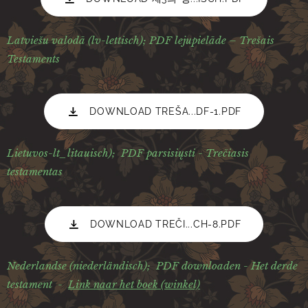
Latviešu valodā (lv-lettisch); PDF lejupielāde – Trešais
Testaments
DOWNLOAD TREŠA...DF-1.PDF
Lietuvos-lt_litauisch);
PDF parsisiųsti - Trečiasis
testamentas
DOWNLOAD TREČI...CH-8.PDF
Nederlandse (niederländisch);
PDF downloaden - Het derde
testament -
Link naar het boek (winkel)