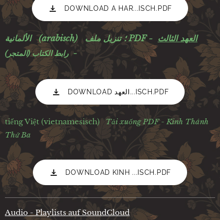
DOWNLOAD A HAR...ISCH.PDF
العهد الثالث
الألمانية (arabisch) ؛ تنزيل ملف PDF -
-
رابط الكتاب (المتجر)
DOWNLOAD العهد...ISCH.PDF
tiếng Việt (vietnamesisch)
Tải xuống PDF - Kinh Thánh
Thứ Ba
DOWNLOAD KINH ...ISCH.PDF
Audio - Playlists auf SoundCloud