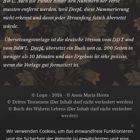
BWL. Auch die Punkte hinter den Nummern der Verse
mussten entfernt werden, weil DeepL diese Nummerierung
nicht erkennt und dann jeder Versanfang falsch übersetzt
würde.
Übersetzungsvorlage ist die deutsche Version vom DDT und
vom BdWL.
DeepL
übersetzt ein Buch von ca. 200 Seiten in
weniger als 10 Minuten und das Ergebnis ist sehr präzise,
wenn die Vorlage gut formatiert ist.
© Logo - 2024 - © Anna Maria Hosta
© Drittes Testament (Der Inhalt darf nicht verändert werden)
© Buch des Wahren Lebens (Der Inhalt darf nicht verändert
werden)
Kein Copyright auf die anderen Inhalte
Impressum / Datenschutz
Wir verwenden Cookies, um das einwandfreie Funktionieren
und die Sicherheit der Website zu gewährleisten und eine