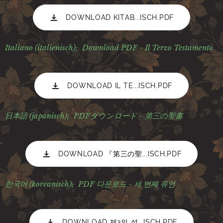
DOWNLOAD KITAB...ISCH.PDF
I
taliano (italienisch);
Download PDF - Il Terzo Testamento
DOWNLOAD IL TE...ISCH.PDF
日本語 (japanisch);
PDFダウンロード - 第三の聖書
DOWNLOAD 『第三の聖...ISCH.PDF
한국어 (koreanisch);
PDF 다운로드 - 세 번째 유언
DOWNLOAD 제3의 성...ISCH.PDF