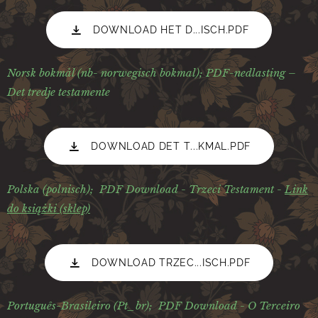
DOWNLOAD HET D...ISCH.PDF
Norsk bokmål (nb- norwegisch bokmal); PDF-nedlasting –
Det tredje testamente
DOWNLOAD DET T...KMAL.PDF
Polska (polnisch);
PDF Download - Trzeci Testament -
Link
do książki (sklep)
DOWNLOAD TRZEC...ISCH.PDF
Português-Brasileiro (Pt_br);
PDF Download - O Terceiro