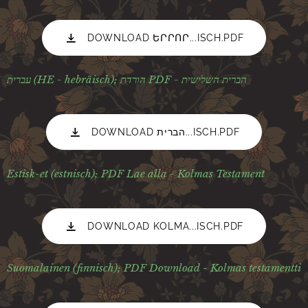
DOWNLOAD ԵՐՐՈՐ...ISCH.PDF
עברית (HE - hebräisch); הורדת PDF - הברית השלישית
DOWNLOAD הברית...ISCH.PDF
Estisk-et (estnisch);
PDF Lae alla - Kolmas Testament
DOWNLOAD KOLMA...ISCH.PDF
Suomalainen
(finnisch);
PDF Download - Kolmas testamentti