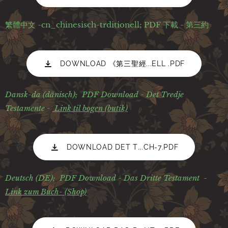
繁體中文 -cn_chinesisch-trditionell; PDF 下載 - 第三約
DOWNLOAD 《第三聖經...ELL .PDF
Dansk-da (dänisch);
PDF Download - Det Tredje
Testamente -
Link til bogen (butik)
DOWNLOAD DET T...CH-7.PDF
Deutsch (DE); PDF
Download - Das Dritte Testament -
Link zum Buch- (Shop)