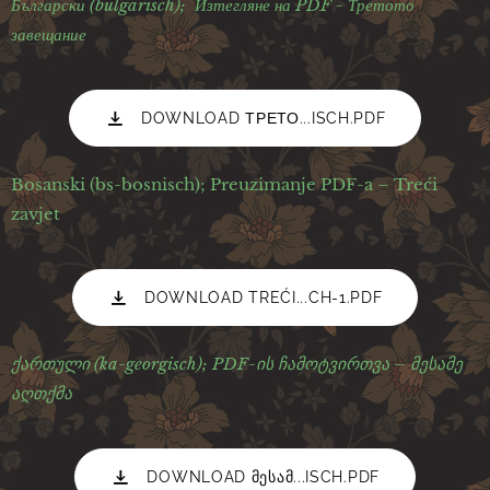
Български (bulgarisch)
;
Изтегляне на PDF -
Третото
завещание
DOWNLOAD ТРЕТО...ISCH.PDF
Bosanski (bs-bosnisch); Preuzimanje PDF-a – Treći
zavjet
DOWNLOAD TREĆI...CH-1.PDF
ქართული (ka-georgisch); PDF-ის ჩამოტვირთვა – მესამე
აღთქმა
DOWNLOAD ᲛᲔᲡᲐᲛ...ISCH.PDF