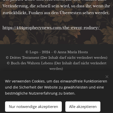
Veränderung, die schnell sein wird, so dass ihr, wenn ihr
zurückblickt, Funken aus den Überresten sehen werdet.
https://444prophecynews.com/the-event-rodney/
© Logo - 2024 - © Anna Maria Hosta
© Drittes Testament (Der Inhalt darf nicht verändert werden)
© Buch des Wahren Lebens (Der Inhalt darf nicht verändert
werden)
Kein Copyright auf die anderen Inhalte
Impressum / Datenschutz
Wir verwenden Cookies, um das einwandfreie Funktionieren
und die Sicherheit der Website zu gewährleisten und eine
bestmögliche Nutzererfahrung zu bieten.
Bild-Nachweis:
Pexels
;
Pinterest
;
A.M.Hosta
Cookies
Erstellt mit
Webnode
Nur notwendige akzeptieren
Alle akzeptieren
Sprachen