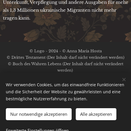
Unterkunft, Verpflegung und andere Ausgaben für mehr
als 1,3 Millionen ukrainische Migranten nicht mehr
tragen kann.
© Logo - 2024 - © Anna Maria Hosta
© Drittes Testament (Der Inhalt darf nicht verändert werden)
© Buch des Wahren Lebens (Der Inhalt darf nicht verändert
werden)
Kein Copyright auf die anderen Inhalte
Impressum / Datenschutz
Wir verwenden Cookies, um das einwandfreie Funktionieren
und die Sicherheit der Website zu gewährleisten und eine
bestmögliche Nutzererfahrung zu bieten.
Bild-Nachweis:
Pexels
;
Pinterest
;
A.M.Hosta
Cookies
Erstellt mit
Webnode
Nur notwendige akzeptieren
Alle akzeptieren
Sprachen
English
Deutsch
Français
Nederlands
Español
Erweiterte Einstellungen öffnen