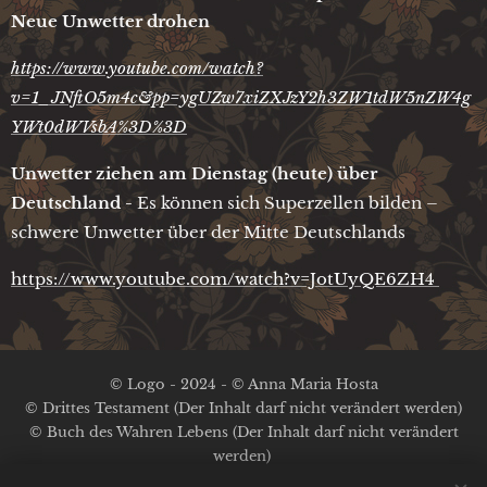
Neue Unwetter drohen
https://www.youtube.com/watch?
v=1_JNftO5m4c&pp=ygUZw7xiZXJzY2h3ZW1tdW5nZW4g
YWt0dWVsbA%3D%3D
Unwetter ziehen am Dienstag (heute) über
Deutschland -
Es können sich Superzellen bilden –
schwere Unwetter über der Mitte Deutschlands
https://www.youtube.com/watch?v=JotUyQE6ZH4
© Logo - 2024 - © Anna Maria Hosta
© Drittes Testament (Der Inhalt darf nicht verändert werden)
© Buch des Wahren Lebens (Der Inhalt darf nicht verändert
werden)
Kein Copyright auf die anderen Inhalte