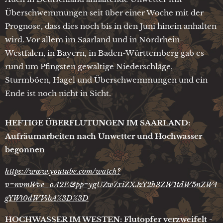
Überschwemmungen seit über einer Woche mit der
Prognose, dass dies noch bis in den Juni hinein anhalten
wird. Vor allem im Saarland und in Nordrhein-
Westfalen, in Bayern, in Baden-Württemberg gab es
rund um Pfingsten gewaltige Niederschläge,
Sturmböen, Hagel und Überschwemmungen und ein
Ende ist noch nicht in Sicht.
HEFTIGE ÜBERFLUTUNGEN IM SAARLAND:
Aufräumarbeiten nach Unwetter und Hochwasser
begonnen
https://www.youtube.com/watch?
v=nvmWve_oA2E&pp=ygUZw7xiZXJzY2h3ZW1tdW5nZW4
gYWt0dWVsbA%3D%3D
HOCHWASSER IM WESTEN: Flutopfer verzweifelt -