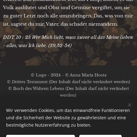
Volk ausblutet und Obst und Gemüse vergiftet, um sie
zu guter Letzt noch alle umzubringen. Das, was von mir
ist, sagtest du mir, Vater, das schadet niemandem.
DDT 10 : 23 Wer Mich liebt, muss zuvor all das Meine lieben
- alles, was Ich liebe. (39,52-54)
© Logo - 2024 - © Anna Maria Hosta
© Drittes Testament (Der Inhalt darf nicht verändert werden)
© Buch des Wahren Lebens (Der Inhalt darf nicht verändert
werden)
Kein Copyright auf die anderen Inhalte
Impressum / Datenschutz
Wir verwenden Cookies, um das einwandfreie Funktionieren
und die Sicherheit der Website zu gewährleisten und eine
bestmögliche Nutzererfahrung zu bieten.
Bild-Nachweis:
Pexels
;
Pinterest
;
A.M.Hosta
Cookies
Erstellt mit
Webnode