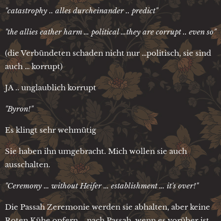
"catastrophy .. alles durcheinander .. predict"
"the allies eather harm … political …they are corrupt .. even so"
(die Verbündeten schaden nicht nur …politisch, sie sind
auch … korrupt)
JA .. unglaublich korrupt
"Byron!"
Es klingt sehr wehmütig
Sie haben ihn umgebracht. Mich wollen sie auch
ausschalten.
"Ceremony … without Heifer … establishment … it's over!"
Die Passah Zeremonie werden sie abhalten, aber keine
Roten Kühe opfern … nach Passah, wenn es vorüber ist